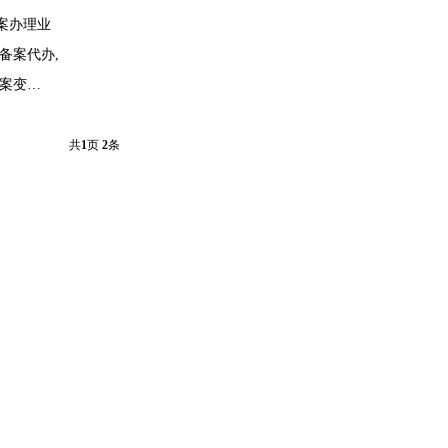
案办理业
备案代办,
备案变
共
1
页
2
条