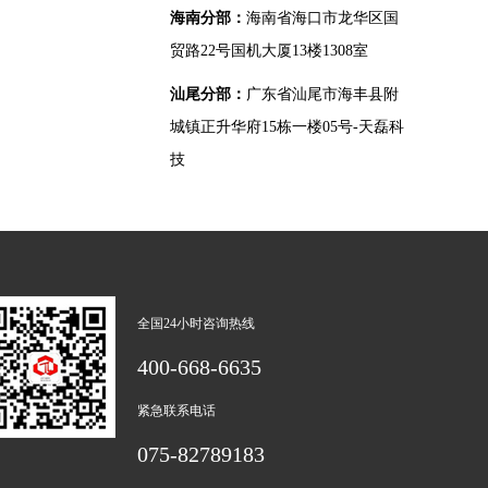
海南分部：
海南省海口市龙华区国
贸路22号国机大厦13楼1308室
汕尾分部：
广东省汕尾市海丰县附
城镇正升华府15栋一楼05号-天磊科
技
全国24小时咨询热线
400-668-6635
紧急联系电话
075-82789183