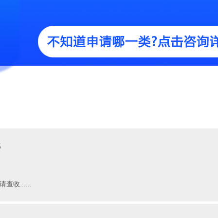
批
收......