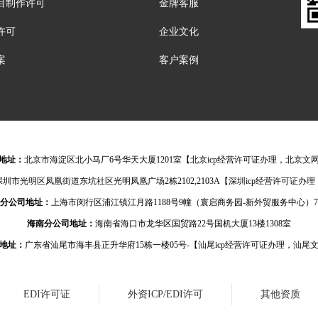
目制作许可
金牌客服
许可
企业文化
案
客户案例
地址：
北京市海淀区北小马厂6号华天大厦1201室【北京icp经营许可证办理，北京文
深圳市光明区凤凰街道东坑社区光明凤凰广场2栋2102,2103A【深圳icp经营许可证
分公司地址：
上海市闵行区浦江镇江月路1188号9幢（寰启商务园-新外贸服务中心）7
海南分公司地址：
海南省海口市龙华区国贸路22号国机大厦13楼1308室
地址：
广东省汕尾市海丰县正升华府15栋一楼05号-【汕尾icp经营许可证办理，汕尾
EDI许可证
外资ICP/EDI许可
其他资质