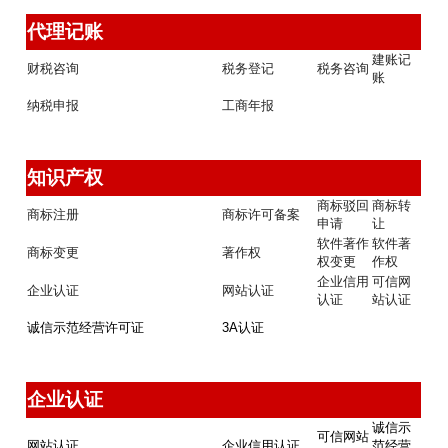
代理记账 
建账记
财税咨询
税务登记
税务咨询
账
纳税申报
工商年报
知识产权
商标驳回
商标转
商标注册
商标许可备案
申请
让
软件著作
软件著
商标变更
著作权
权变更
作权
企业信用
可信网
企业认证
网站认证
认证
站认证
诚信示范经营许可证
3A认证
企业认证
诚信示
可信网站
网站认证
企业信用认证
范经营