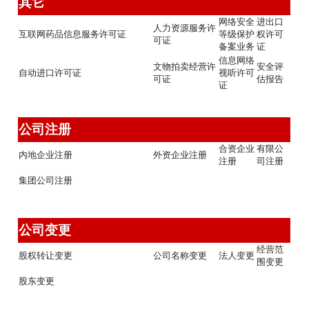
其它
网络安全
进出口
人力资源服务许
互联网药品信息服务许可证
等级保护
权许可
可证
备案业务
证
信息网络
文物拍卖经营许
安全评
自动进口许可证
视听许可
可证
估报告
证
公司注册
合资企业
有限公
内地企业注册
外资企业注册
注册
司注册
集团公司注册
公司变更
经营范
股权转让变更
公司名称变更
法人变更
围变更
股东变更 