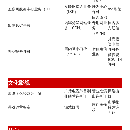
（SP）
互联网接入业务
呼叫中心
互联网数据中心业务（IDC）
95*号段
（ISP）
许可
国内虚拟
内容分发网站业
专用网业
国内多
短信106*号段
务（CDN）
务
方通信
（VPN）
外商投
资电信
国内甚小口径
增值电信
许可外
外商投资许可
（VSAT）
业务
商投资
ICP/EDI
许可
文化影视
广播电视节目制
营业性演
网络出
网络文化经营许可证
作经营许可证
出许可证
版
出版物
软件著作
游戏运营备案
游戏版号
经营许
权
可证