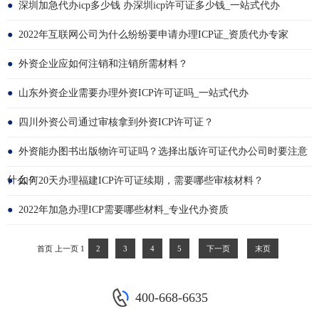
●
深圳加急代办icp多少钱 办深圳icp许可证多少钱_一站式代办
●
2022年互联网公司为什么纷纷要申请办理ICP证_资质代办专家
●
外资企业应如何注销和注销所需材料？
●
山东外资企业需要办理外资ICP许可证吗_一站式代办
●
四川外资公司通过审核拿到外资ICP许可证？
●
外资能办图书出版物许可证吗？选择出版许可证代办公司时要注意
什么？
●
如何20天办理福建ICP许可证续期，需要哪些审核材料？
●
2022年加急办理ICP需要哪些材料_专业代办资质
首页
上一页
1
2
3
4
5
下一页
末页
400-668-6635